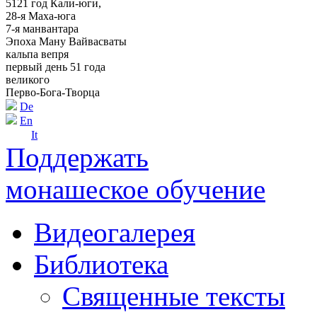
5121 год Кали-юги,
28-я Маха-юга
7-я манвантара
Эпоха Ману Вайвасваты
кальпа вепря
первый день 51 года
великого
Перво-Бога-Творца
De
En
It
Поддержать
монашеское обучение
Видеогалерея
Библиотека
Священные тексты