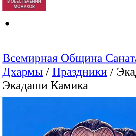
Всемирная Община Санат
Дхармы
/
Праздники
/
Эка
Экадаши Камика