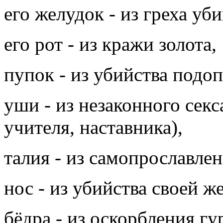
его желудок - из греха уб
его рот - из кражи золота,
пупок - из убийства подо
уши - из незаконного секс
учителя, наставника),
талия - из самопрославлен
нос - из убийства своей ж
бёдра - из оскорбления гу