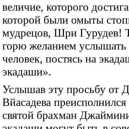
величие, которого достига
которой были омыты стоп
мудрецов, Шри Гурудев! Т
горю желанием услышать о
человек, постясь на экада
экадаши».
Услышав эту просьбу от
Вйасадева преисполнился 
святой брахман Джаймини
экадаши могут быть в сов