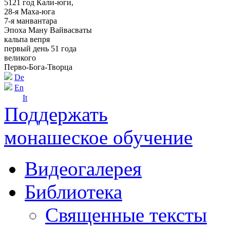
5121 год Кали-юги,
28-я Маха-юга
7-я манвантара
Эпоха Ману Вайвасваты
кальпа вепря
первый день 51 года
великого
Перво-Бога-Творца
De
En
It
Поддержать
монашеское обучение
Видеогалерея
Библиотека
Священные тексты