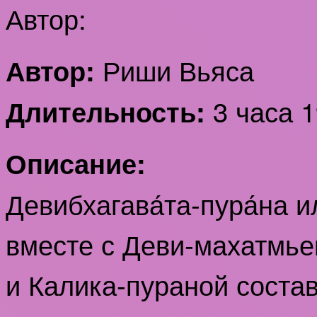
Автор:
Риши Вьяса
Автор:
3 часа 1
Длительность:
Описание:
Девибхагава́та-пура́на и
вместе с Деви-махатмье
и Калика-пураной соста