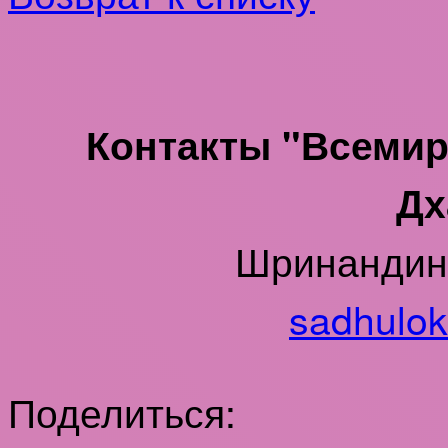
Контакты "Всеми
Дх
Шринанди
sadhulo
Поделиться: