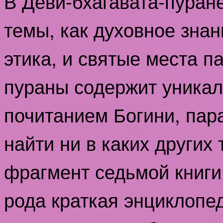
В Деви-бхагавата-пуран
темы, как духовное знан
этика, и святые места п
пураны содержит уника
почитанием Богини, па
найти ни в каких других 
фрагмент седьмой книги,
рода краткая энциклопед