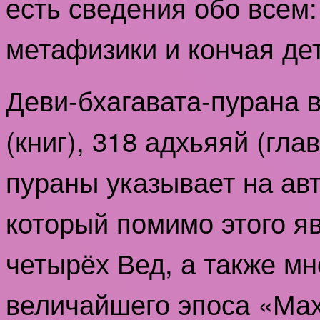
есть сведения обо всем:
метафизики и кончая де
Деви-бхагавата-пурана в
(книг), 318 адхьяяй (гла
пураны указывает на ав
который помимо этого я
четырёх Вед, а также мн
величайшего эпоса «Ма