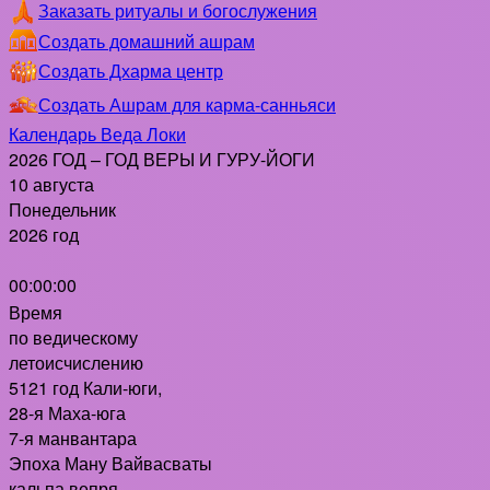
Заказать ритуалы и богослужения
Создать домашний ашрам
Создать Дхарма центр
Создать Ашрам для карма-санньяси
Календарь Веда Локи
2026 ГОД – ГОД ВЕРЫ И ГУРУ-ЙОГИ
10 августа
Понедельник
2026 год
00:00:00
Время
по ведическому
летоисчислению
5121 год Кали-юги,
28-я Маха-юга
7-я манвантара
Эпоха Ману Вайвасваты
кальпа вепря