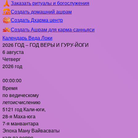
Заказать ритуалы и богослужения
Создать домашний ашрам
Создать Дхарма центр
Создать Ашрам для карма-санньяси
Календарь Веда Локи
2026 ГОД – ГОД ВЕРЫ И ГУРУ-ЙОГИ
6 августа
Четверг
2026 год
00:00:00
Время
по ведическому
летоисчислению
5121 год Кали-юги,
28-я Маха-юга
7-я манвантара
Эпоха Ману Вайвасваты
кальпа вепря