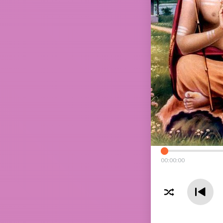
00
:
00
:
00