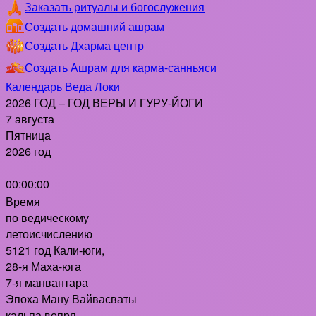
Заказать ритуалы и богослужения
Создать домашний ашрам
Создать Дхарма центр
Создать Ашрам для карма-санньяси
Календарь Веда Локи
2026 ГОД – ГОД ВЕРЫ И ГУРУ-ЙОГИ
7 августа
Пятница
2026 год
00:00:00
Время
по ведическому
летоисчислению
5121 год Кали-юги,
28-я Маха-юга
7-я манвантара
Эпоха Ману Вайвасваты
кальпа вепря