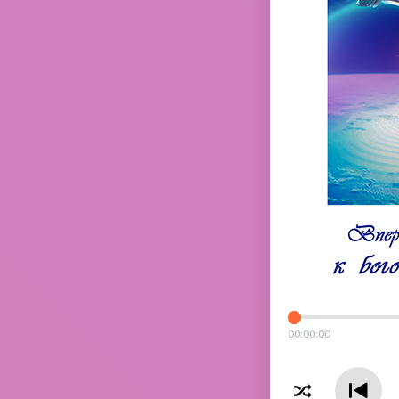
00
:
00
:
00