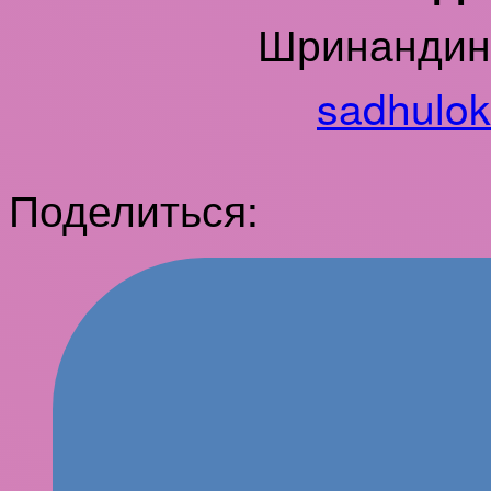
Шринанди
sadhulo
Поделиться: